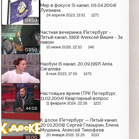
Мир в фокусе (5 канал, 05.04.2004)
Луизиана
24 апреля 2023, 13:51
1271
04:03
Частная вечеринка (Петербург -
Пятый канал, 1993) Алексей Вишня - За
пивом
10 июня 2026, 22:10
146
03:50
Наобум (5 канал, 20.09.1997) Алла
Сигалова
8 мая 2023, 17:55
1475
Настоящее время (ТРК Петербург,
11.02.2004) Квартирный вопрос
11 февраля 2024, 22:26
1221
44:06
К доске (Петербург — Пятый канал,
20.01.2008) Сергей Глазырин, Елена
Мушнина, Алексей Тимофеев
20 января 2015, 15:25
3133
39:00