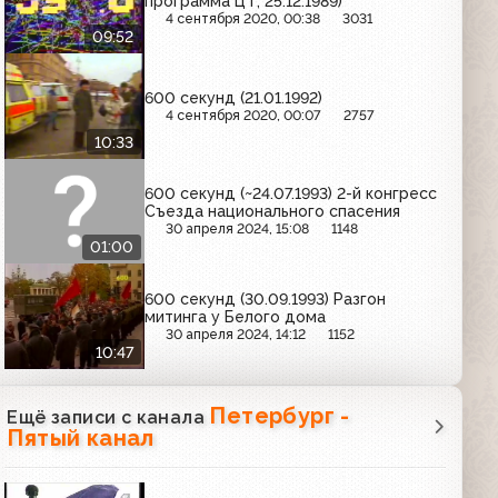
программа ЦТ, 25.12.1989)
4 сентября 2020, 00:38
3031
09:52
600 секунд (21.01.1992)
4 сентября 2020, 00:07
2757
10:33
600 секунд (~24.07.1993) 2-й конгресс
Съезда национального спасения
30 апреля 2024, 15:08
1148
01:00
600 секунд (30.09.1993) Разгон
митинга у Белого дома
30 апреля 2024, 14:12
1152
10:47
Петербург -
Ещё записи с канала
Пятый канал