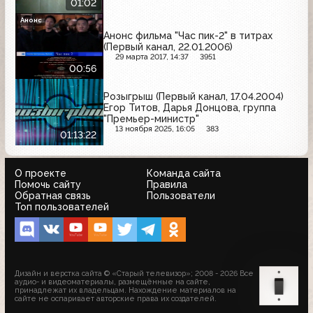
01:02
Анонс
Анонс фильма "Час пик-2" в титрах
(Первый канал, 22.01.2006)
29 марта 2017, 14:37
3951
00:56
Розыгрыш (Первый канал, 17.04.2004)
Егор Титов, Дарья Донцова, группа
"Премьер-министр"
13 ноября 2025, 16:05
383
01:13:22
О проекте
Команда сайта
Помочь сайту
Правила
Обратная связь
Пользователи
Топ пользователей
Дизайн и верстка сайта © «Старый телевизор»; 2008 - 2026 Все
аудио- и видеоматериалы, размещённые на сайте,
принадлежат их владельцам. Нахождение материалов на
сайте не оспаривает авторские права их создателей.