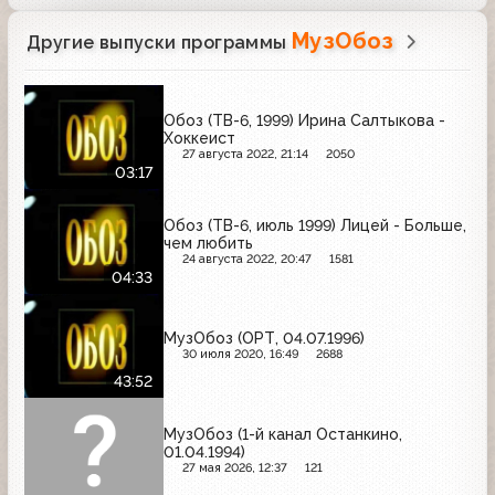
МузОбоз
Другие выпуски программы
Обоз (ТВ-6, 1999) Ирина Салтыкова -
Хоккеист
27 августа 2022, 21:14
2050
03:17
Обоз (ТВ-6, июль 1999) Лицей - Больше,
чем любить
24 августа 2022, 20:47
1581
04:33
МузОбоз (ОРТ, 04.07.1996)
30 июля 2020, 16:49
2688
43:52
МузОбоз (1-й канал Останкино,
01.04.1994)
27 мая 2026, 12:37
121