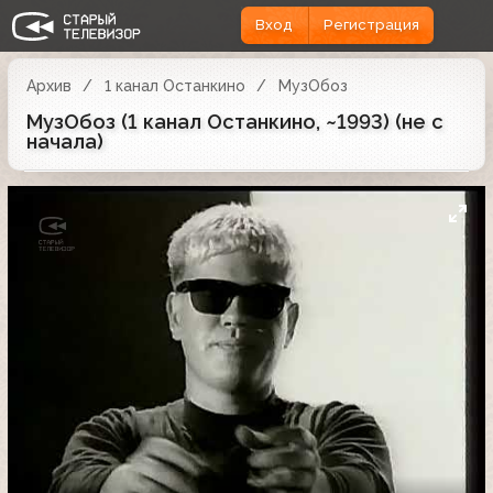
Вход
Регистрация
Архив
1 канал Останкино
МузОбоз
МузОбоз (1 канал Останкино, ~1993) (не с
начала)