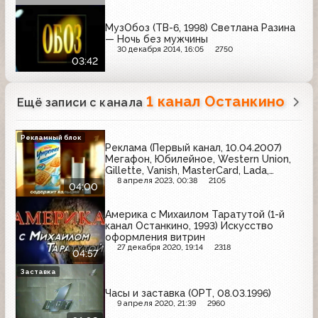
МузОбоз (ТВ-6, 1998) Светлана Разина
— Ночь без мужчины
30 декабря 2014, 16:05
2750
03:42
1 канал Останкино
Ещё записи с канала
Рекламный блок
Реклама (Первый канал, 10.04.2007)
Мегафон, Юбилейное, Western Union,
Gillette, Vanish, MasterCard, Lada,
Причуда, Snickers
8 апреля 2023, 00:38
2105
04:00
Америка с Михаилом Таратутой (1-й
канал Останкино, 1993) Искусство
оформления витрин
27 декабря 2020, 19:14
2318
04:57
Заставка
Часы и заставка (ОРТ, 08.03.1996)
9 апреля 2020, 21:39
2960