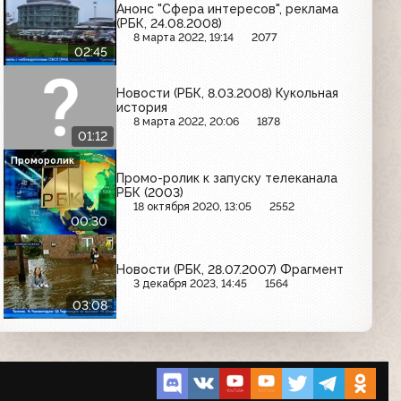
Анонс "Сфера интересов", реклама
(РБК, 24.08.2008)
8 марта 2022, 19:14
2077
02:45
Новости (РБК, 8.03.2008) Кукольная
история
8 марта 2022, 20:06
1878
01:12
Проморолик
Промо-ролик к запуску телеканала
РБК (2003)
18 октября 2020, 13:05
2552
00:30
Новости (РБК, 28.07.2007) Фрагмент
3 декабря 2023, 14:45
1564
03:08