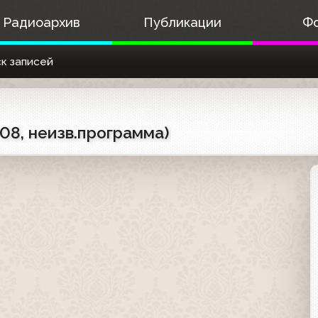
Радиоархив
Публикации
Ф
к записей
08, неизв.программа)