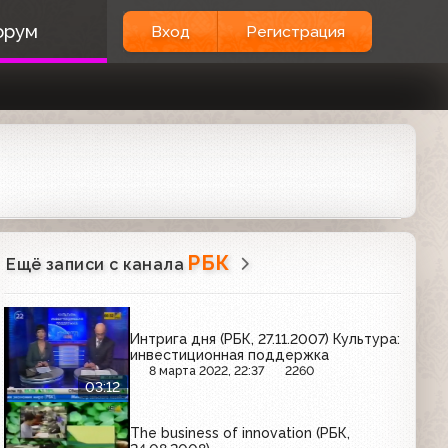
орум
Вход
Регистрация
РБК
Ещё записи с канала
Интрига дня (РБК, 27.11.2007) Культура:
инвестиционная поддержка
8 марта 2022, 22:37
2260
03:12
The business of innovation (РБК,