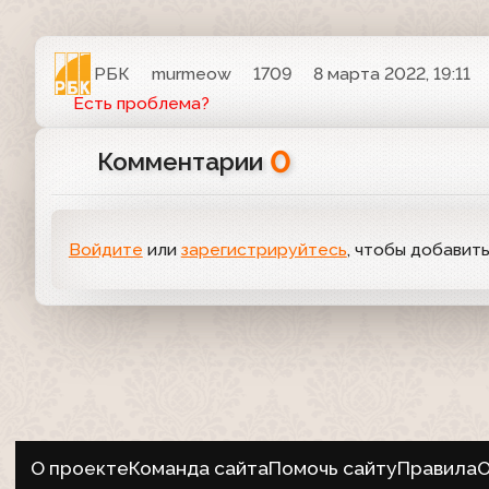
РБК
murmeow
1709
8 марта 2022, 19:11
Есть проблема?
0
Комментарии
Войдите
или
зарегистрируйтесь
, чтобы добавит
О проекте
Команда сайта
Помочь сайту
Правила
О