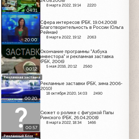
24.08.2008)
8 марта 2022, 19:14
2220
04:31
Сфера интересов (РБК, 19.04.2008)
Благотворительность в России (Ольга
Рейман)
8 марта 2022, 19:12
2063
20:00
Окончание программы "Азбука
инвестора" и рекламная заставка
(РБК, 2006)
5 мая 2016, 20:12
2560
00:12
Рекламная заставка
Рекламные заставки (РБК, зима 2006-
2010)
18 октября 2020, 14:03
2490
00:20
Сюжет о ролике с фигуркой Папы
Римского (РБК, 26.04.2008)
8 марта 2022, 18:34
1466
00:57
Рекламный блок