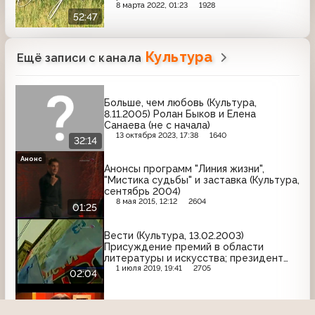
8 марта 2022, 01:23
1928
52:47
Культура
Ещё записи с канала
Больше, чем любовь (Культура,
8.11.2005) Ролан Быков и Елена
Санаева (не с начала)
13 октября 2023, 17:38
1640
32:14
Анонс
Анонсы программ "Линия жизни",
"Мистика судьбы" и заставка (Культура,
сентябрь 2004)
8 мая 2015, 12:12
2604
01:25
Вести (Культура, 13.02.2003)
Присуждение премий в области
литературы и искусства; президент
встретился с Юрием Коптевым
1 июля 2019, 19:41
2705
02:04
Школа злословия (Культура, 16.06.2003)