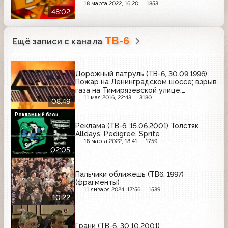
18 марта 2022, 16:20
1853
48:02
ТВ-6
Ещё записи с канала
Дорожный патруль (ТВ-6, 30.09.1996)
Пожар на Ленинградском шоссе; взрыв
газа на Тимирязевской улице;
подозреваемые в убийстве
11 мая 2016, 22:43
3180
08:49
Рекламный блок
Реклама (ТВ-6, 15.06.2001) Толстяк,
Alldays, Pedigree, Sprite
18 марта 2022, 18:41
1759
02:05
Пальчики оближешь (ТВ6, 1997)
(фрагменты)
11 января 2024, 17:56
1539
10:22
Грани (ТВ-6, 30.10.2001)