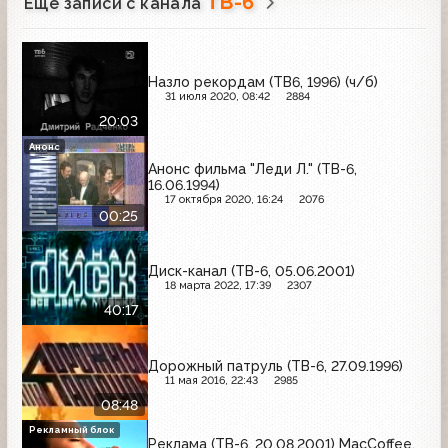
ТВ-6
Ещё записи с канала
Назло рекордам (ТВ6, 1996) (ч/б)
31 июля 2020, 08:42
2884
20:03
Анонс
Анонс фильма "Леди Л." (ТВ-6,
16.06.1994)
17 октября 2020, 16:24
2076
00:25
Диск-канал (ТВ-6, 05.06.2001)
18 марта 2022, 17:39
2307
40:17
Дорожный патруль (ТВ-6, 27.09.1996)
11 мая 2016, 22:43
2985
08:48
Рекламный блок
Реклама (ТВ-6, 20.08.2001) MacCoffee,