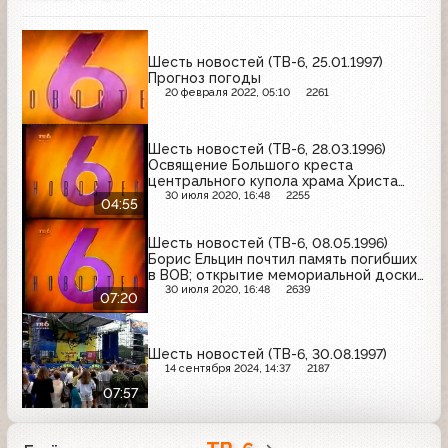
Шесть новостей (ТВ-6, 25.01.1997)
Прогноз погоды
20 февраля 2022, 05:10
2261
Шесть новостей (ТВ-6, 28.03.1996)
Освящение Большого креста
центрального купола храма Христа
Спасителя; Россия и Киргизия
30 июля 2020, 16:48
2255
04:55
подписали декларацию; раздел
Черноморского флота; переход на
Шесть новостей (ТВ-6, 08.05.1996)
летнее время
Борис Ельцин почтил память погибших
в ВОВ; открытие мемориальной доски
адмирала Кузнецова; ситуация в
30 июля 2020, 16:48
2639
07:20
Чечне; открытие зоопарка в Москве
Шесть новостей (ТВ-6, 30.08.1997)
14 сентября 2024, 14:37
2187
07:57