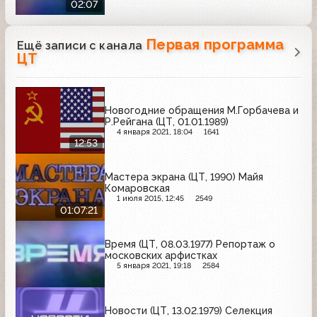
02:07
Первая программа
Ещё записи с канала
ЦТ
Новогодние обращения М.Горбачева и
Р.Рейгана (ЦТ, 01.01.1989)
4 января 2021, 18:04
1641
12:53
Мастера экрана (ЦТ, 1990) Майя
Комаровская
1 июля 2015, 12:45
2549
01:07:21
Время (ЦТ, 08.03.1977) Репортаж о
московских арфистках
5 января 2021, 19:18
2584
Новости (ЦТ, 13.02.1979) Селекция