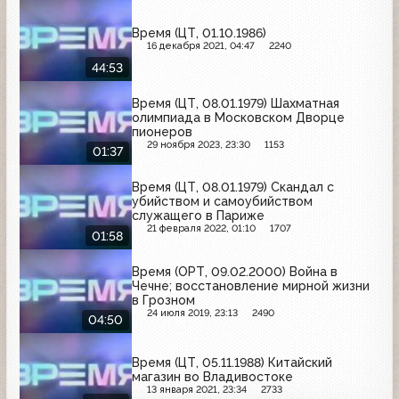
Время (ЦТ, 01.10.1986)
16 декабря 2021, 04:47
2240
44:53
Время (ЦТ, 08.01.1979) Шахматная
олимпиада в Московском Дворце
пионеров
29 ноября 2023, 23:30
1153
01:37
Время (ЦТ, 08.01.1979) Скандал с
убийством и самоубийством
служащего в Париже
21 февраля 2022, 01:10
1707
01:58
Время (ОРТ, 09.02.2000) Война в
Чечне; восстановление мирной жизни
в Грозном
24 июля 2019, 23:13
2490
04:50
Время (ЦТ, 05.11.1988) Китайский
магазин во Владивостоке
13 января 2021, 23:34
2733