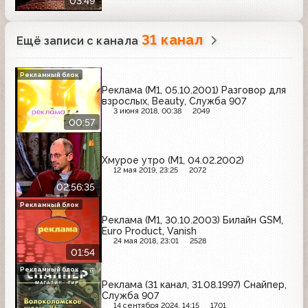
03:49
31 канал
Ещё записи с канала
Рекламный блок
Реклама (М1, 05.10.2001) Разговор для
взрослых, Beauty, Служба 907
3 июня 2018, 00:38
2049
00:57
Хмурое утро (М1, 04.02.2002)
12 мая 2019, 23:25
2072
02:56:35
Рекламный блок
Реклама (М1, 30.10.2003) Билайн GSM,
Euro Product, Vanish
24 мая 2018, 23:01
2528
01:54
Рекламный блок
Реклама (31 канал, 31.08.1997) Снайпер,
Служба 907
14 сентября 2024, 14:15
1701