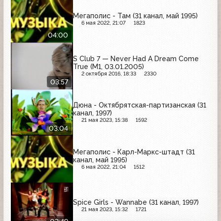
Мегаполис - Там (31 канал, май 1995)
6 мая 2022, 21:07
1823
04:00
S Club 7 — Never Had A Dream Come
True (М1, 03.01.2005)
2 октября 2016, 18:33
2330
03:57
Дюна - Октябрятская-партизанская (31
канал, 1997)
21 мая 2023, 15:38
1592
03:04
Мегаполис - Карл-Маркс-штадт (31
канал, май 1995)
6 мая 2022, 21:04
1512
Spice Girls - Wannabe (31 канал, 1997)
21 мая 2023, 15:32
1721