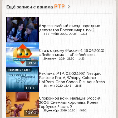
РТР
Ещё записи с канала
8 чрезвычайный съезд народных
депутатов России (март 1993)
4 сентября 2020, 00:35
2323
Сто к одному (Россия-1, 19.06.2010)
«Любовники» — «Разбойники»
29 апреля 2024, 21:30
1423
38:51
Рекламный блок
Реклама (РТР, 02.02.1997) Nesquik,
Pantene Pro-V, Whippy, Coldrex
HotRem, Orion Choco-Pie, Aquafresh,
Kinder Surprise
30 июля 2020, 16:48
2845
03:03
Спокойной ночи, малыши! (Россия,
2006) Снежная королева, Конёк
Горбунок. Часть 2
25 декабря 2016, 16:30
4890
20:00