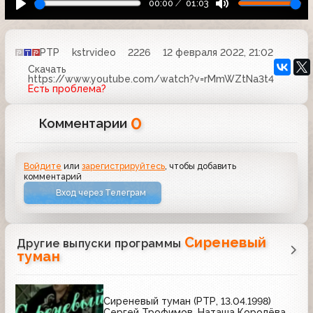
00:00
01:03
РТР
kstrvideo
2226
12 февраля 2022, 21:02
Скачать
https://www.youtube.com/watch?v=rMmWZtNa3t4
Есть проблема?
0
Комментарии
Войдите
или
зарегистрируйтесь
, чтобы добавить
комментарий
Вход через Телеграм
Сиреневый
Другие выпуски программы
туман
Сиреневый туман (РТР, 13.04.1998)
Сергей Трофимов, Наташа Королёва,