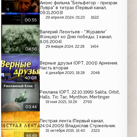
Анонс фильма "Бельфегор - призрак
Лувра" в титрах (Первый канал,
09.11.2003)
29 апреля 2024, 01:23
1622
00:55
Валерий Леонтьев - “Журавли”
(Концерт ко Дню победы, 1 канал,
8.05.2004)
29 января 2024, 22:28
1454
04:56
Верные друзья (ОРТ, 2001) Армения.
Часть вторая
4 декабря 2020, 18:28
2048
40:08
Рекламный блок
Реклама (ОРТ, 22.10.1995) Salita, Orbit,
Halls, Tic Tac, Mynthon, Mertinger
19 мая 2021, 19:26
2793
03:44
Пестрая лента (Первый канал,
24.04.2005) Владислав Стржельчик
15 октября 2015, 15:40
2323
44:49