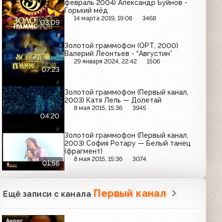
февраль 2004) Александр Буйнов -
Горький мёд
14 марта 2019, 19:08
3468
03:09
Золотой граммофон (ОРТ, 2000)
Валерий Леонтьев - “Августин”
29 января 2024, 22:42
1506
07:23
Золотой граммофон (Первый канал,
2003) Катя Лель — Долетай
8 мая 2015, 15:36
3945
04:20
Золотой граммофон (Первый канал,
2003) София Ротару — Белый танец
(фрагмент)
8 мая 2015, 15:36
3074
01:56
Первый канал
Ещё записи с канала
Анонс