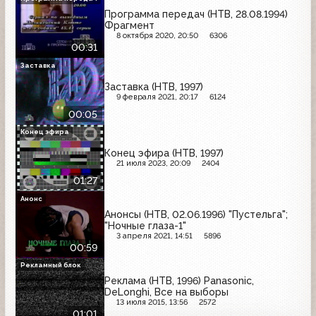
Программа передач (НТВ, 28.08.1994)
Фрагмент
8 октября 2020, 20:50
6306
00:31
Заставка
Заставка (НТВ, 1997)
9 февраля 2021, 20:17
6124
00:05
Конец эфира
Конец эфира (НТВ, 1997)
21 июля 2023, 20:09
2404
01:27
Анонс
Анонсы (НТВ, 02.06.1996) "Пустельга";
"Ночные глаза-1"
3 апреля 2021, 14:51
5896
00:59
Рекламный блок
Реклама (НТВ, 1996) Panasonic,
DeLonghi, Все на выборы
13 июля 2015, 13:56
2572
01:01