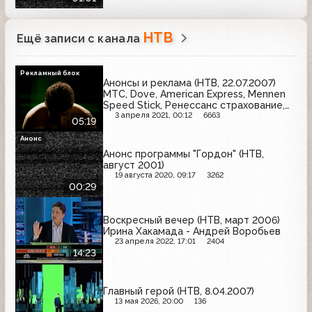
НТВ
Ещё записи с канала
Рекламный блок
Анонсы и реклама (НТВ, 22.07.2007)
МТС, Dove, American Express, Mennen
Speed Stick, Ренессанс страхование,
Евросеть, Colgate, Orbit, Билайн
3 апреля 2021, 00:12
6663
05:19
Анонс
Анонс программы "Гордон" (НТВ,
август 2001)
19 августа 2020, 09:17
3262
00:29
Воскресный вечер (НТВ, март 2006)
Ирина Хакамада - Андрей Воробьев
23 апреля 2022, 17:01
2404
14:23
Главный герой (НТВ, 8.04.2007)
13 мая 2026, 20:00
136