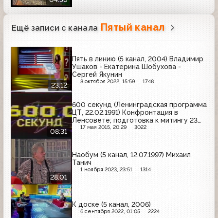
Пятый канал
Ещё записи с канала
Пять в линию (5 канал, 2004) Владимир
Ушаков - Екатерина Шобухова -
Сергей Якунин
8 октября 2022, 15:59
1748
23:12
600 секунд (Ленинградская программа
ЦТ, 22.02.1991) Конфронтация в
Ленсовете; подготовка к митингу 23
февраля; церковная служба;
17 мая 2015, 20:29
3022
08:31
ассоциация "Невские берега"
Наобум (5 канал, 12.07.1997) Михаил
Танич
1 ноября 2023, 23:51
1314
28:01
К доске (5 канал, 2006)
6 сентября 2022, 01:05
2224