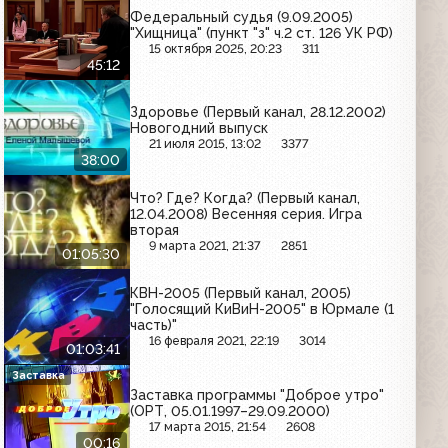
Федеральный судья (9.09.2005)
"Хищница" (пункт "з" ч.2 ст. 126 УК РФ)
15 октября 2025, 20:23
311
45:12
Здоровье (Первый канал, 28.12.2002)
Новогодний выпуск
21 июля 2015, 13:02
3377
38:00
Что? Где? Когда? (Первый канал,
12.04.2008) Весенняя серия. Игра
вторая
9 марта 2021, 21:37
2851
01:05:30
КВН-2005 (Первый канал, 2005)
"Голосящий КиВиН-2005" в Юрмале (1
часть)"
16 февраля 2021, 22:19
3014
01:03:41
Заставка
Заставка программы "Доброе утро"
(ОРТ, 05.01.1997–29.09.2000)
17 марта 2015, 21:54
2608
00:16