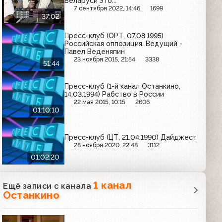
Беларуси это...
7 сентября 2022, 14:46
1699
37:02
Пресс-клуб (ОРТ, 07.08.1995)
Российская оппозиция. Ведущий -
Павел Веденяпин
23 ноября 2015, 21:54
3338
51:44
Пресс-клуб (1-й канал Останкино,
14.03.1994) Рабство в России
22 мая 2015, 10:15
2606
01:10:10
Пресс-клуб (ЦТ, 21.04.1990) Дайджест
28 ноября 2020, 22:48
3112
01:02:20
1 канал
Ещё записи с канала
Останкино