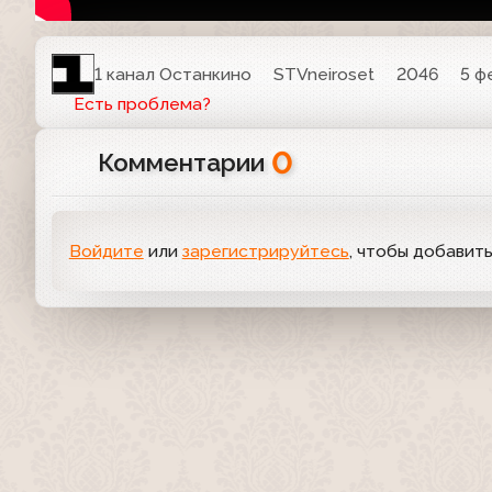
1 канал Останкино
STVneiroset
2046
5 ф
Есть проблема?
0
Комментарии
Войдите
или
зарегистрируйтесь
, чтобы добавит