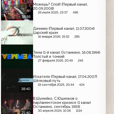
Можешь? Спой! (Первый канал,
20.09.2008)
26 июля 2025, 23:37
496
38:56
Дачники (Первый канал, 11.07.2004)
Царский крым
16 января 2026, 19:32
285
Тема (1-й канал Останкино, 16.08.1994)
Толстый и тонкий
27 февраля 2026, 20:49
245
Искатели (Первый канал, 17.04.2007)
Шёлковый путь
19 сентября 2025, 20:44
424
38:40
В.Шумейко, С.Юшенков о
парламентском кризисе (1 канал
Останкино, сентябрь 1993)
30 апреля 2024, 15:06
1134
21:40