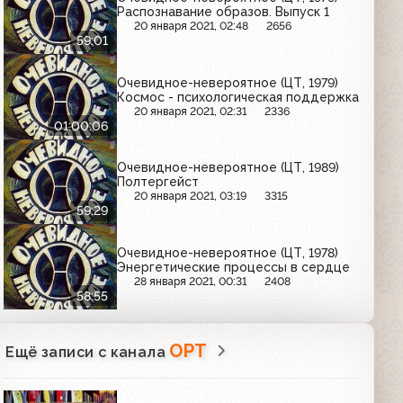
Распознавание образов. Выпуск 1
20 января 2021, 02:48
2656
59:01
Очевидное-невероятное (ЦТ, 1979)
Космос - психологическая поддержка
20 января 2021, 02:31
2336
01:00:06
Очевидное-невероятное (ЦТ, 1989)
Полтергейст
20 января 2021, 03:19
3315
59:29
Очевидное-невероятное (ЦТ, 1978)
Энергетические процессы в сердце
28 января 2021, 00:31
2408
58:55
ОРТ
Ещё записи с канала