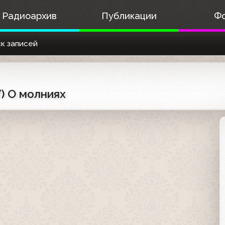
Радиоархив
Публикации
Ф
к записей
) О молниях