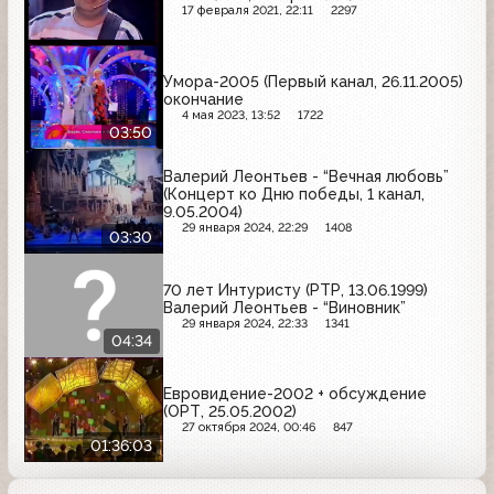
17 февраля 2021, 22:11
2297
Умора-2005 (Первый канал, 26.11.2005)
окончание
4 мая 2023, 13:52
1722
03:50
Валерий Леонтьев - “Вечная любовь”
(Концерт ко Дню победы, 1 канал,
9.05.2004)
29 января 2024, 22:29
1408
03:30
70 лет Интуристу (РТР, 13.06.1999)
Валерий Леонтьев - “Виновник”
29 января 2024, 22:33
1341
04:34
Евровидение-2002 + обсуждение
(ОРТ, 25.05.2002)
27 октября 2024, 00:46
847
01:36:03