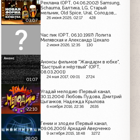
Реклама (ОРТ, 04.06.2002) Samsung,
Schauma, Балтика, LG, Старый
мельник, Old Spice, Ural, Солодов,
Snickers, МТС
26 июня 2025, 02:17
428
03:07
Час пик (ОРТ, 06.10.1997) Лолита
Милявская и Александр Цекало
2 июня 2026, 12:35
130
Анонс
Анонсы фильмов "Жандарм в юбке",
"Быстрый и мёртвый" (ОРТ,
08.03.2001)
24 мая 2017, 09:01
2724
01:07
Угадай мелодию (Первый канал,
30.11.2004) Любовь Пудова, Дмитрий
Цыганков, Надежда Крылова
6 ноября 2016, 22:36
2635
22:10
Гении и злодеи (Первый канал,
09.06.2005) Аркадий Аверченко
9 октября 2015, 18:48
3272
26:00