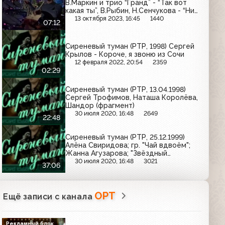
В.Маркин и трио “Гранд” - “Так вот
какая ты”, В.Рыбин, Н.Сенчукова - “Ни
слова о любви”
13 октября 2023, 16:45
1440
07:12
Сиреневый туман (РТР, 1998) Сергей
Крылов - Короче, я звоню из Сочи
12 февраля 2022, 20:54
2359
02:29
Сиреневый туман (РТР, 13.04.1998)
Сергей Трофимов, Наташа Королёва,
Шандор (фрагмент)
30 июля 2020, 16:48
2649
22:48
Сиреневый туман (РТР, 25.12.1999)
Алёна Свиридова; гр. "Чай вдвоём";
Жанна Агузарова; "Звёздный
экспресс"; Лариса Долина; Аркадий
30 июля 2020, 16:48
3021
37:06
Укупник (фрагмент)
ОРТ
Ещё записи с канала
Рекламный блок