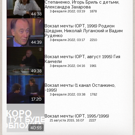
Степаненко, Игорь Бриль с детьми,
Александра Захарова
3 февраля 2022, 03:19
1878
44:38
Вокзал мечты (ОРТ, 1996) Родион
Щедрин, Николай Луганский и Вадим
Руденко
3 февраля 2022, 03:17
2210
44:39
Вокзал мечты (ОРТ, август 1995) Гия
Канчели
3 февраля 2022, 04:16
1961
49:38
Вокзал мечты (1 канал Останкино,
~1995)
3 февраля 2022, 03:38
1782
17:20
Вокзал мечты (ОРТ, 1995/1996)
21 августа 2015, 16:07
2227
40:55