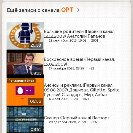
ОРТ
Ещё записи с канала
Большие родители (Первый канал,
12.12.2003) Анатолий Папанов
12 сентября 2015, 16:03
2601
25:58
Воскресное время (Первый канал,
15.02.2009)
17 октября 2025, 23:25
432
59:21
Рекламный блок
Анонсы и реклама (Первый канал,
05.08.2007) Доширак, Gillette, Sprite,
Русский Стандарт, Мир, Арбат-
Престиж, Kaffa Elgresso, GE Money
6 июля 2023, 12:24
1971
05:56
Bank, Hochland, МТТ, BotaniQ, Tez Tour
Сканер (Первый канал) Паспорт
20 декабря 2020, 23:59
2337
08:51