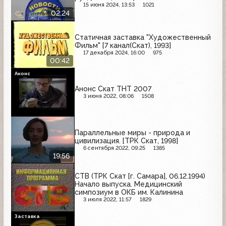
15 июня 2024, 13:53
1021
02:24
Статичная заставка "Художественный
Фильм" [7 канал(Скат), 1993]
17 декабря 2024, 16:00
975
00:42
Анонс
Анонс Скат ТНТ 2007
3 июня 2022, 08:06
1508
Параллельные миры - природа и
цивилизация. [ТРК Скат, 1998]
6 сентября 2022, 09:25
1385
19:56
СТВ (ТРК Скат [г. Самара], 06.12.1994)
Начало выпуска. Медицинский
симпозиум в ОКБ им. Калинина
3 июля 2022, 11:57
1829
Заставка