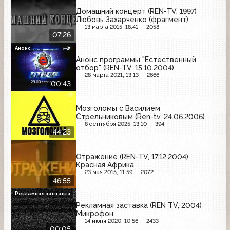
Домашний концерт (REN-TV, 1997)
Любовь Захарченко (фрагмент)
13 марта 2015, 18:41
2058
07:26
Анонс
Анонс программы "Естественный
отбор" (REN-TV, 15.10.2004)
28 марта 2021, 13:13
2666
00:43
Мозголомы с Василием
Стрельниковым (Ren-tv, 24.06.2006)
8 сентября 2025, 13:10
394
44:23
Отражение (REN-TV, 17.12.2004)
Красная Африка
23 мая 2015, 11:59
2072
46:55
Рекламная заставка
Рекламная заставка (REN TV, 2004)
Микрофон
14 июня 2020, 10:56
2433
00:05