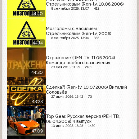
Стрельниковым (Ren-tv, 10.06.2006)
8 сентября 2025, 13:07
412
44:40
Мозголомы с Василием
Стрельниковым (Ren-tv, 2006)
8 сентября 2025, 13:34
356
44:14
Отражение (REN-TV, 11.06.2004)
Команда особого назначения
23 мая 2015, 11:59
2181
44:30
Сделка?! (Ren-tv, 10.07.2006) Виталий
Соловьёв
27 июня 2026, 15:42
73
43:23
Top Gear. Русская версия (РЕН ТВ,
05.04.2009) 4 выпуск
10 июня 2023, 18:28
1439
47:09