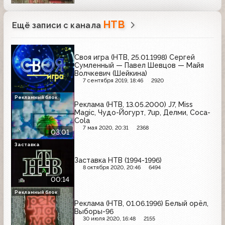
НТВ
Ещё записи с канала
Своя игра (НТВ, 25.01.1998) Сергей
Сумленный — Павел Шевцов — Майя
Волчкевич (Шейкина)
7 сентября 2019, 18:46
2920
Рекламный блок
Реклама (НТВ, 13.05.2000) J7, Miss
Magic, Чудо-Йогурт, 7up, Делми, Coca-
Cola
7 мая 2020, 20:31
2368
03:01
Заставка
Заставка НТВ (1994-1996)
8 октября 2020, 20:46
6494
00:14
Рекламный блок
Реклама (НТВ, 01.06.1996) Белый орёл,
Выборы-96
30 июля 2020, 16:48
2155