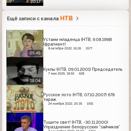
20:17
НТВ
Ещё записи с канала
Устами младенца (НТВ, 9.08.1998)
(фрагмент)
8 октября 2022, 16:26
1577
05:45
Куклы (НТВ, 09.01.2001) Председатель
7 мая 2025, 18:55
628
18:04
Русское лото (НТВ, 07.10.2007) 678
тираж.
24 ноября 2022, 20:35
1931
Тушите свет! (НТВ, ~30.11.2000)
Упразднение белорусских “зайчиков”