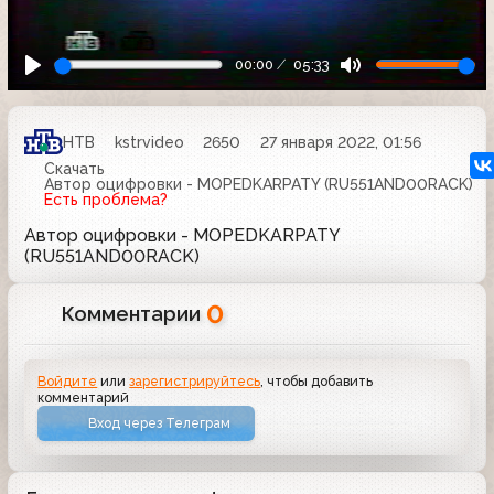
00:00
05:33
НТВ
kstrvideo
2650
27 января 2022, 01:56
Скачать
Автор оцифровки - MOPEDKARPATY (RU551AND00RACK)
Есть проблема?
Автор оцифровки - MOPEDKARPATY
(RU551AND00RACK)
0
Комментарии
Войдите
или
зарегистрируйтесь
, чтобы добавить
комментарий
Вход через Телеграм