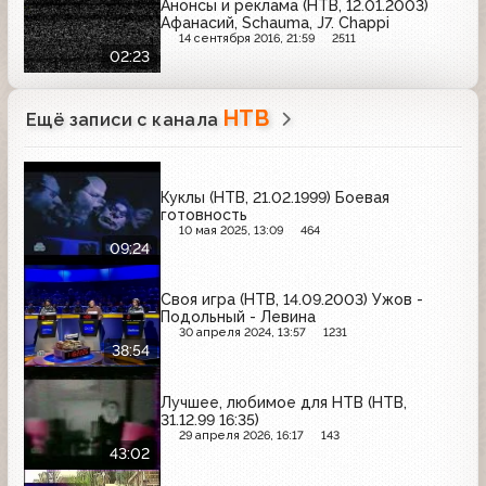
Анонсы и реклама (НТВ, 12.01.2003)
Афанасий, Schauma, J7. Chappi
14 сентября 2016, 21:59
2511
02:23
НТВ
Ещё записи с канала
Куклы (НТВ, 21.02.1999) Боевая
готовность
10 мая 2025, 13:09
464
09:24
Своя игра (НТВ, 14.09.2003) Ужов -
Подольный - Левина
30 апреля 2024, 13:57
1231
38:54
Лучшее, любимое для НТВ (НТВ,
31.12.99 16:35)
29 апреля 2026, 16:17
143
43:02