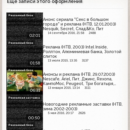
Еще записи этого оформления
Рекламный блок
Анонс сериала "Секс в большом
городе" и реклама (НТВ, 12.01.2003)
Nesquik, Secret, Слад&Ко, Пит
14 сентября 2016, 21:58
2488
02:01
Рекламный блок
Реклама (НТВ, 2003) Intel Inside,
Роллтон, Алюминиевая банка, Золотой
слиток
13 июля 2015, 13:35
3137
01:58
Рекламный блок
Анонсы и реклама (НТВ, 29.07.2003)
Nescafe, Ariel, Пит, Джинс, Rexona,
КампоМос, Peugeot, Три богатыря,
Garnier, Золотая бочка, Bref, Coca-Cola
13 января 2015, 13:14
3111
06:31
Рекламная заставка
Новогодние рекламные заставки (НТВ,
зима 2002-2003)
5 мая 2016, 20:17
2626
00:50
Рекламный блок