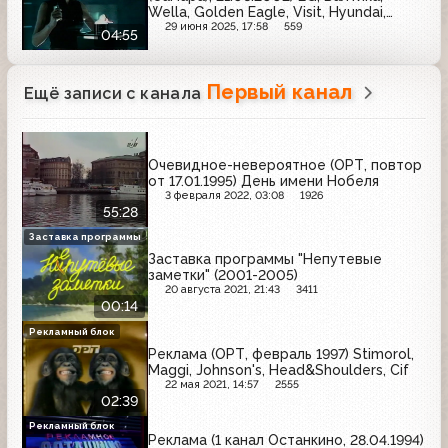
Wella, Golden Eagle, Visit, Hyundai,
Телебукмекер, Арсенальное;
29 июня 2025, 17:58
559
04:55
"Единство", пельмени "Настоящіе"
Первый канал
Ещё записи с канала
Очевидное-невероятное (ОРТ, повтор
от 17.01.1995) День имени Нобеля
3 февраля 2022, 03:08
1926
55:28
Заставка программы
Заставка программы "Непутевые
заметки" (2001-2005)
20 августа 2021, 21:43
3411
00:14
Рекламный блок
Реклама (ОРТ, февраль 1997) Stimorol,
Maggi, Johnson's, Head&Shoulders, Cif
22 мая 2021, 14:57
2555
02:39
Рекламный блок
Реклама (1 канал Останкино, 28.04.1994)