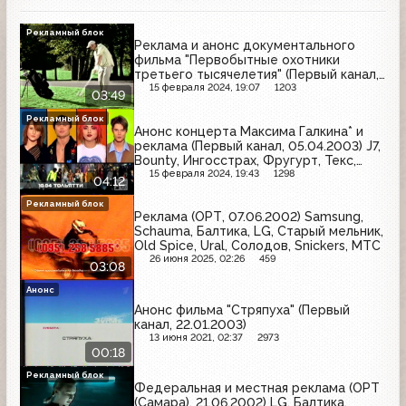
Рекламный блок
Реклама и анонс документального
фильма "Первобытные охотники
третьего тысячелетия" (Первый канал,
03.02.2003) Colgate, Orbit, Ruscafe,
15 февраля 2024, 19:07
1203
03:49
Злато, Rexona, Балтимор, Palette,
Garnier, Halls, Avon, J7
Рекламный блок
Анонс концерта Максима Галкина* и
реклама (Первый канал, 05.04.2003) J7,
Bounty, Ингосстрах, Фругурт, Текс,
Фабрика звёзд, Чудо, Принцесса Нури,
15 февраля 2024, 19:43
1298
04:12
Олейна, Texaco, NEO
Рекламный блок
Реклама (ОРТ, 07.06.2002) Samsung,
Schauma, Балтика, LG, Старый мельник,
Old Spice, Ural, Солодов, Snickers, МТС
26 июня 2025, 02:26
459
03:08
Анонс
Анонс фильма "Стряпуха" (Первый
канал, 22.01.2003)
13 июня 2021, 02:37
2973
00:18
Рекламный блок
Федеральная и местная реклама (ОРТ
(Самара), 21.06.2002) LG, Балтика,