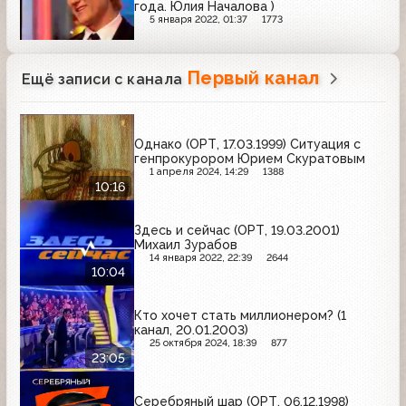
года. Юлия Началова )
5 января 2022, 01:37
1773
Первый канал
Ещё записи с канала
Однако (ОРТ, 17.03.1999) Ситуация с
генпрокурором Юрием Скуратовым
1 апреля 2024, 14:29
1388
10:16
Здесь и сейчас (ОРТ, 19.03.2001)
Михаил Зурабов
14 января 2022, 22:39
2644
10:04
Кто хочет стать миллионером? (1
канал, 20.01.2003)
25 октября 2024, 18:39
877
23:05
Серебряный шар (ОРТ, 06.12.1998)