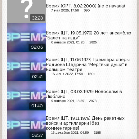
Время (ОРТ, 8.02.2000) (не с начала)
7 мая 2025, 17:56
690
32:28
Время (ЦТ, 19.05.1979) 20 лет ансамблю
"Балет на льду"
6 января 2021, 01:26
2825
02:06
Время (ЦТ, 11.06.1977) Премьера оперы
Родиона Щедрина "Мёртвые души" в
Большом театре
16 июня 2022, 17:59
1601
02:41
Время (ЦТ, 03.03.1979) Новоселья в
Люблино
5 января 2021, 18:55
2973
01:40
Время (ЦТ, 19.11.1979) День ракетных
войск и артиллерии [без
комментариев]
15 декабря 2021, 04:59
2185
02:37