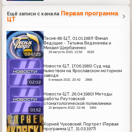
Первая программа
Ещё записи с канала
ЦТ
Песня-86 (ЦТ, 01.01.1987) Финал.
Ведущие - Татьяна Веденеева и
Михаил Щербаченко
29 августа 2015, 13:58
4529
03:47:25
Новости (ЦТ, 17.06.1985) Суд над
пьянством на Ярославском моторном
заводе
6 января 2021, 20:42
2866
02:02
Новости (ЦТ, 26.04.1980) Методы
работы Реутовской
стоматологической поликлиники
21 февраля 2022, 02:48
1964
01:52
Корней Чуковский. Портрет (Первая
программа ЦТ, 31.03.1977)