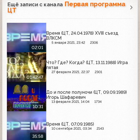
Первая программа
Ещё записи с канала
ЦТ
Время (ЦТ, 24.04.1978) ХVIII съезд
ВЛКСМ
5 января 2021, 23:42
2306
02:01
Что? Где? Когда? (ЦТ, 13.11.1988) Игра
пятая
27 февраля 2021, 22:37
2301
01:42:47
До и после полуночи (ЦТ, 09.09.1989)
Игорь Шафаревич
13 февраля 2021, 14:04
1734
10:31
Время (ЦТ, 07.09.1985)
10 сентября 2021, 03:34
2143
35:58