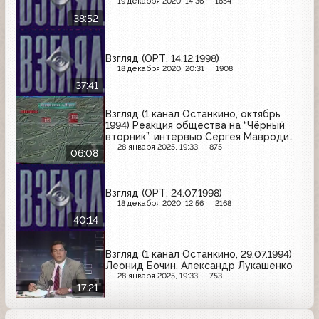
19 декабря 2020, 14:36
1854
38:52
Взгляд (ОРТ, 14.12.1998)
18 декабря 2020, 20:31
1908
37:41
Взгляд (1 канал Останкино, октябрь
1994) Реакция общества на “Чёрный
вторник”, интервью Сергея Мавроди
(фрагмент)
28 января 2025, 19:33
875
06:08
Взгляд (ОРТ, 24.07.1998)
18 декабря 2020, 12:56
2168
40:14
Взгляд (1 канал Останкино, 29.07.1994)
Леонид Бочин, Александр Лукашенко
28 января 2025, 19:33
753
17:21