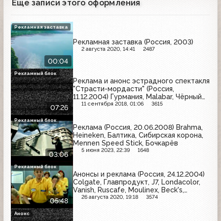
Еще записи этого оформления
Рекламная заставка
Рекламная заставка (Россия, 2003)
2 августа 2020, 14:41
2487
00:04
Рекламный блок
Реклама и анонс эстрадного спектакля
"Страсти-мордасти" (Россия,
11.12.2004) Гурмания, Malabar, Чёрный
жемчуг, Ariston, Евросеть, Garnier,
11 сентября 2018, 01:06
3615
07:26
Coldrex MaxGrip, Ряба, Samsung,
Суприма лор, Балтика, Роллтон
Рекламный блок
Реклама (Россия, 20.06.2008) Brahma,
Heineken, Балтика, Сибирская корона,
Mennen Speed Stick, Бочкарёв
5 июня 2023, 22:39
1648
03:06
Рекламный блок
Анонсы и реклама (Россия, 24.12.2004)
Colgate, Главпродукт, J7, Londacolor,
Vanish, Ruscafe, Moulinex, Beck's,
Эльдорадо, Чёрный жемчуг, День
26 августа 2020, 19:18
3574
05:48
Победы, Евросеть, Мегафон, Neo 2Bio,
Аэрофлот, Sarma
Анонс