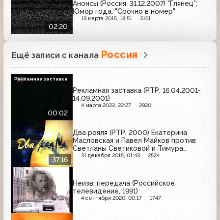
Анонсы (Россия, 31.12.2007) "Глянец";
Юмор года; "Срочно в номер"
13 марта 2015, 18:51
3161
02:20
Россия
Ещё записи с канала
Рекламная заставка
Рекламная заставка (РТР, 16.04.2001-
14.09.2001)
4 марта 2022, 22:27
2920
00:02
Два рояля (РТР, 2000) Екатерина
Масловская и Павел Майков против
Светланы Светиковой и Тимура
Ведерникова
31 декабря 2015, 01:43
2524
37:16
Неизв. передача (Российское
телевидение, 1991)
4 сентября 2020, 00:17
1747