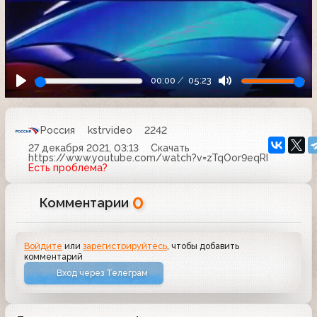
00:00
05:23
Россия
kstrvideo
2242
27 декабря 2021, 03:13
Скачать
https://www.youtube.com/watch?v=zTqOor9eqRI
Есть проблема?
0
Комментарии
Войдите
или
зарегистрируйтесь
, чтобы добавить
комментарий
Вход через Телеграм