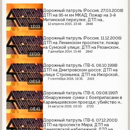
Дорожный патруль (Россия, 27.03.2008)
ДТП на 95-м км МКАД; Пожар на 3-й
Митинской переулке; ДТП на
Станционной улице
12 апреля 2015, 23:48
2848
13:01
Дорожный патруль (Россия, 11.12.2006)
ДТП на Ленинском проспекте; пожар
на Сумской улице; ДТП на Рязанском
проспекте
7 декабря 2014, 13:48
2842
13:00
Дорожный патруль (ТВ-6, 06.10.1998)
ДТП на Дмитровском шоссе; ДТП на
улице Стромынка; ДТП на Ижорской
улице
7 сентября 2016, 19:35
2419
08:53
Дорожный патруль (ТВ-6, 09.08.1997)
Обнаружение сумки с боеприпасами в
Карамышевском проезде; убийство на
Балаклавском проспекте
14 августа 2016, 03:00
2720
08:41
Дорожный патруль (ТВ-6, 07.12.2001)
ДТП на проспекте Мира; ДТП на
Даниловской набережной; ДТП на