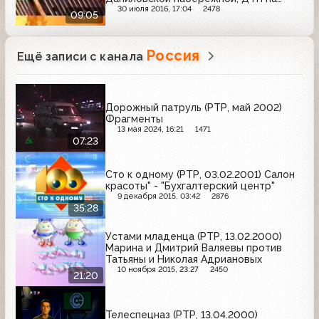
Дербеневской набережной
30 июля 2016, 17:04
2478
09:05
Россия
Ещё записи с канала
Дорожный патруль (РТР, май 2002)
Фрагменты
13 мая 2024, 16:21
1471
07:23
Сто к одному (РТР, 03.02.2001) Салон
красоты" - "Бухгалтерский центр"
9 декабря 2015, 03:42
2876
35:28
Устами младенца (РТР, 13.02.2000)
Марина и Дмитрий Валяевы против
Татьяны и Николая Адриановых
10 ноября 2015, 23:27
2450
21:20
Телеспецназ (РТР, 13.04.2000)