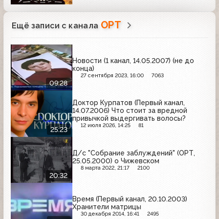
ОРТ
Ещё записи с канала
Новости (1 канал, 14.05.2007) (не до
конца)
27 сентября 2023, 16:00
7063
09:28
Доктор Курпатов (Первый канал,
14.07.2006) Что стоит за вредной
привычкой выдергивать волосы?
12 июля 2026, 14:25
81
25:23
Д/с "Собрание заблуждений" (ОРТ,
25.05.2000) о Чижевском
8 марта 2022, 21:17
2100
20:32
Время (Первый канал, 20.10.2003)
Хранители матрицы
30 декабря 2014, 16:41
2495