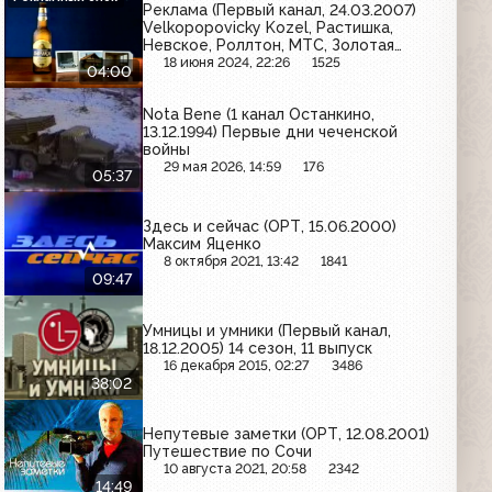
Реклама (Первый канал, 24.03.2007)
Velkopopovicky Kozel, Растишка,
Невское, Роллтон, МТС, Золотая
бочка, Даниссимо, Балтика
18 июня 2024, 22:26
1525
04:00
Nota Bene (1 канал Останкино,
13.12.1994) Первые дни чеченской
войны
29 мая 2026, 14:59
176
05:37
Здесь и сейчас (ОРТ, 15.06.2000)
Максим Яценко
8 октября 2021, 13:42
1841
09:47
Умницы и умники (Первый канал,
18.12.2005) 14 сезон, 11 выпуск
16 декабря 2015, 02:27
3486
38:02
Непутевые заметки (ОРТ, 12.08.2001)
Путешествие по Сочи
10 августа 2021, 20:58
2342
14:49