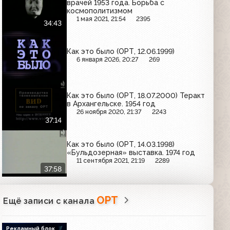
врачей 1953 года. Борьба с
космополитизмом
1 мая 2021, 21:54
2395
34:43
Как это было (ОРТ, 12.06.1999)
6 января 2026, 20:27
269
Как это было (ОРТ, 18.07.2000) Теракт
в Архангельске. 1954 год
26 ноября 2020, 21:37
2243
37:14
Как это было (ОРТ, 14.03.1998)
«Бульдозерная» выставка. 1974 год
11 сентября 2021, 21:19
2289
37:58
ОРТ
Ещё записи с канала
Рекламный блок