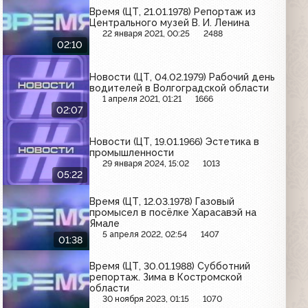
Время (ЦТ, 21.01.1978) Репортаж из
Центрального музей В. И. Ленина
22 января 2021, 00:25
2488
02:10
Новости (ЦТ, 04.02.1979) Рабочий день
водителей в Волгоградской области
1 апреля 2021, 01:21
1666
02:07
Новости (ЦТ, 19.01.1966) Эстетика в
промышленности
29 января 2024, 15:02
1013
05:22
Время (ЦТ, 12.03.1978) Газовый
промысел в посёлке Харасавэй на
Ямале
5 апреля 2022, 02:54
1407
01:38
Время (ЦТ, 30.01.1988) Субботний
репортаж. Зима в Костромской
области
30 ноября 2023, 01:15
1070