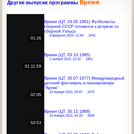
Время
Другие выпуски программы
Время (ЦТ, 29.05.1981) Футболисты
сборной СССР готовятся к встрече со
сборной Уэльса
8 февраля 2024, 12:40
1542
01:26
Время (ЦТ, 03.10.1985)
2 ноября 2022, 22:32
1801
01:11:59
Время (ЦТ, 30.07.1977) Международный
детский фестиваль в пионерлагере
"Артек"
10 января 2021, 03:07
2475
02:05
Время (ЦТ, 30.11.1988)
15 января 2021, 04:20
3009