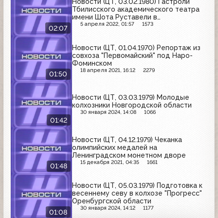
Новости (ЦТ, 03.02.1980) Гастроли
Тбилисского академического театра
имени Шота Руставели в
Великобритании.
5 апреля 2022, 01:57
1573
02:07
Новости (ЦТ, 01.04.1970) Репортаж из
совхоза "Первомайский" под Наро-
Фоминском
18 апреля 2021, 16:12
2279
01:50
Новости (ЦТ, 03.03.1979) Молодые
колхозники Новгородской области
30 января 2024, 14:08
1066
01:42
Новости (ЦТ, 04.12.1979) Чеканка
олимпийских медалей на
Ленинградском монетном дворе
15 декабря 2021, 04:35
1661
01:48
Новости (ЦТ, 05.03.1979) Подготовка к
весеннему севу в колхозе "Прогресс"
Оренбургской области
30 января 2024, 14:12
1177
01:08