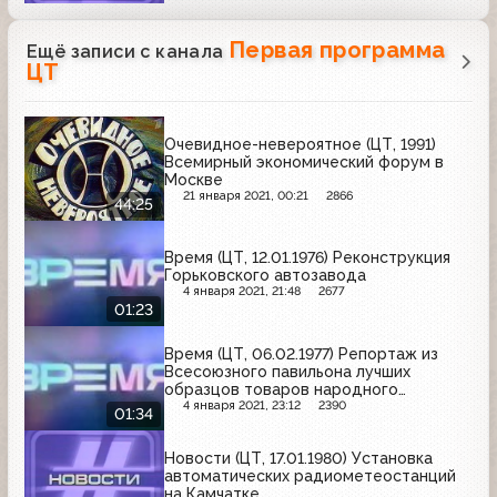
Первая программа
Ещё записи с канала
ЦТ
Очевидное-невероятное (ЦТ, 1991)
Всемирный экономический форум в
Москве
21 января 2021, 00:21
2866
44:25
Время (ЦТ, 12.01.1976) Реконструкция
Горьковского автозавода
4 января 2021, 21:48
2677
01:23
Время (ЦТ, 06.02.1977) Репортаж из
Всесоюзного павильона лучших
образцов товаров народного
потребления
4 января 2021, 23:12
2390
01:34
Новости (ЦТ, 17.01.1980) Установка
автоматических радиометеостанций
на Камчатке