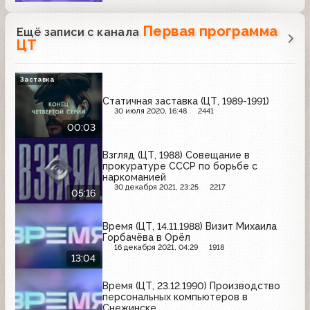
Первая программа
Ещё записи с канала
ЦТ
Заставка
Статичная заставка (ЦТ, 1989-1991)
30 июля 2020, 16:48
2441
00:03
Взгляд (ЦТ, 1988) Совещание в
прокуратуре СССР по борьбе с
наркоманией
30 декабря 2021, 23:25
2217
05:16
Время (ЦТ, 14.11.1988) Визит Михаила
Горбачёва в Орёл
16 декабря 2021, 04:29
1918
13:04
Время (ЦТ, 23.12.1990) Производство
персональных компьютеров в
Снежинске