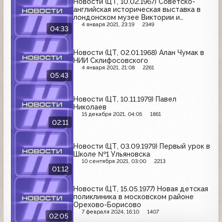
Новости (ЦТ, 10.02.1967) Советско-
английская историческая выставка в
лондонском музее Виктории и
Альберта
4 января 2021, 23:19
2349
04:33
Новости (ЦТ, 02.01.1968) Алан Чумак в
НИИ Склифосовского
4 января 2021, 21:08
2261
05:43
Новости (ЦТ, 10.11.1979) Павел
Николаев
15 декабря 2021, 04:05
1861
02:11
Новости (ЦТ, 03.09.1979) Первый урок в
Школе №1 Ульяновска
10 сентября 2021, 03:00
2213
01:12
Новости (ЦТ, 15.05.1977) Новая детская
поликлиника в московском районе
Орехово-Борисово
7 февраля 2024, 16:10
1407
02:05