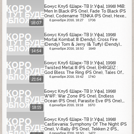
Бонус Клуб (Шарк-ТВ [г.Уфа], 1998) MiB:
Men In Black (PS One), Fade To Black (PS
One), Codename TENKA (PS One), Hexen
(PS One), Auto Destruct (PS One)
6 декабря 2016, 18:27
1706
18:07
Бонус Клуб (Шарк-ТВ [г.Уфа], 1998)
Mortal Kombat III (Dendy), Cross Fire
(Dendy) Tom & Jerry (& Tuffy) (Dendy)
Угадайка (Dendy) Волейбол (Dendy)
6 декабря 2016, 18:50
1649
14:54
Mortal Kombat Trilogy (PS One) Mortal
Kombat 4 (PS One)
Бонус Клуб (Шарк-ТВ [г.Уфа], 1998)
Twisted Metal III (PS One), EHRGEIZ :
God Bless The Ring (PS One), Tales Of
Destiny (PS One), Bloody Roar 2 (PS
6 декабря 2016, 19:42
1740
21:54
One), Destrage (PS One), Tail Concerto
(PS One)
Бонус Клуб (Шарк-ТВ [г.Уфа], 1998)
WWF: War Zone (PS One), Endless
Ocean (PS One), Parasite Eve (PS One),
Adventures Of Lomax (PS One), Bio
6 декабря 2016, 19:18
1670
18:15
F.R.E.A.K.S. (PS One)
Бонус Клуб (Шарк-ТВ [г.Уфа], 1998)
Castlevania: Symphony Of The Night (PS
One), V-Rally (PS One), Tekken 2 (PS
One), OverBlood (PS One)
6 декабря 2016, 18:50
1472