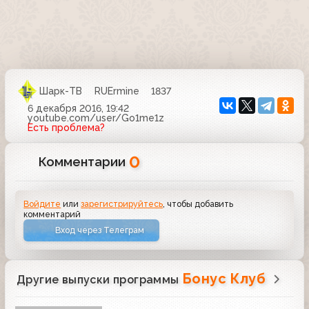
Шарк-ТВ
RUErmine
1837
6 декабря 2016, 19:42
youtube.com/user/Go1me1z
Есть проблема?
0
Комментарии
Войдите
или
зарегистрируйтесь
, чтобы добавить
комментарий
Вход через Телеграм
Бонус Клуб
Другие выпуски программы