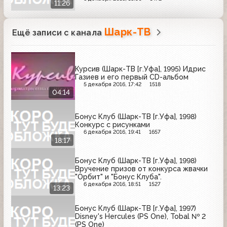
11:26
Шарк-ТВ
Ещё записи с канала
Курсив (Шарк-ТВ [г.Уфа], 1995) Идрис
Газиев и его первый CD-альбом
5 декабря 2016, 17:42
1518
04:14
Бонус Клуб (Шарк-ТВ [г.Уфа], 1998)
Конкурс с рисунками
6 декабря 2016, 19:41
1657
18:17
Бонус Клуб (Шарк-ТВ [г.Уфа], 1998)
Вручение призов от конкурса жвачки
"Орбит" и "Бонус Клуба".
6 декабря 2016, 18:51
1527
13:23
Бонус Клуб (Шарк-ТВ [г.Уфа], 1997)
Disney's Hercules (PS One), Tobal № 2
(PS One)