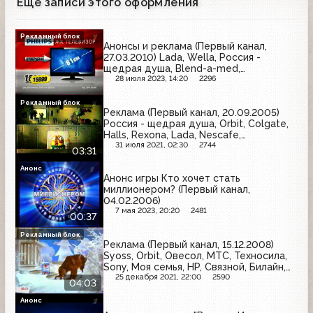
Еще записи этого оформления
Рекламный блок
Анонсы и реклама (Первый канал,
27.03.2010) Lada, Wella, Россия -
щедрая душа, Blend-a-med,
Эльдорадо, Venus, Черника форте,
28 июля 2023, 14:20
2296
Ariel, Orbit, Londa, Garnier
Рекламный блок
Реклама (Первый канал, 20.09.2005)
Россия - щедрая душа, Orbit, Colgate,
Halls, Rexona, Lada, Nescafe,
Даниссимо
31 июля 2021, 02:30
2744
03:31
Анонс
Анонс игры Кто хочет стать
миллионером? (Первый канал,
04.02.2006)
7 мая 2023, 20:20
2481
00:37
Рекламный блок
Реклама (Первый канал, 15.12.2008)
Syoss, Orbit, Овесол, МТС, Техносила,
Sony, Моя семья, HP, Связной, Билайн,
Chappi
25 декабря 2021, 22:00
2590
04:03
Анонс