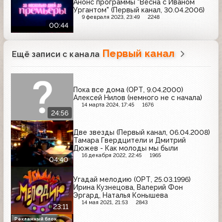
Анонс программы "Весна с Иваном
Ургантом" (Первый канал, 30.04.2006)
9 февраля 2023, 23:49
2248
00:44
Первый канал
Ещё записи с канала
Пока все дома (ОРТ, 9.04.2000)
Алексей Нилов (немного не с начала)
14 марта 2024, 17:45
1676
24:56
Две звезды (Первый канал, 06.04.2008)
Тамара Гвердцители и Дмитрий
Дюжев - Как молоды мы были
16 декабря 2022, 22:45
1965
04:40
Угадай мелодию (ОРТ, 25.03.1996)
Ирина Кузнецова, Валерий Фон
Эргард, Наталья Конышева
14 мая 2021, 21:53
2843
23:11
Рекламный блок