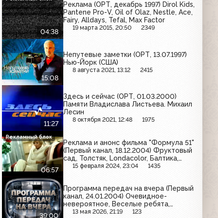
Реклама (ОРТ, декабрь 1997) Dirol Kids,
Pantene Pro-V, Oil of Olaz, Nestle, Ace,
Fairy, Alldays, Tefal, Max Factor
19 марта 2015, 20:50
2349
04:38
Непутевые заметки (ОРТ, 13.07.1997)
Нью-Йорк (США)
8 августа 2021, 13:12
2415
15:08
Здесь и сейчас (ОРТ, 01.03.2000)
Памяти Владислава Листьева. Михаил
Лесин
8 октября 2021, 12:48
1975
11:27
Рекламный блок
Реклама и анонс фильма "Формула 51"
(Первый канал, 18.12.2004) Фруктовый
сад, Толстяк, Londacolor, Балтика,
Чёрный жемчуг, Caprice, Lowenbrau,
15 февраля 2024, 23:04
1435
06:57
Nokia, Naturella, Sarma, Белый
медведь, Мегафон, Добрый,
Программа передач на вчера (Первый
Арсенальное, Toyota
канал, 24.01.2004) Очевидное-
невероятное, Веселые ребята,
Музыкальный киоск
13 мая 2026, 21:19
123
39:00