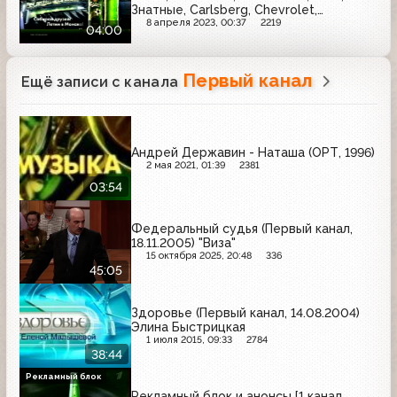
Знатные, Carlsberg, Chevrolet,
Head&Shoulders, Клинское, Быстров
8 апреля 2023, 00:37
2219
04:00
Первый канал
Ещё записи с канала
Андрей Державин - Наташа (ОРТ, 1996)
2 мая 2021, 01:39
2381
03:54
Федеральный судья (Первый канал,
18.11.2005) "Виза"
15 октября 2025, 20:48
336
45:05
Здоровье (Первый канал, 14.08.2004)
Элина Быстрицкая
1 июля 2015, 09:33
2784
38:44
Рекламный блок
Рекламный блок и анонсы [1 канал,