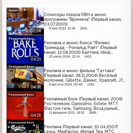
Анонс
Спонсоры показа КВН и анонс
программы "Времена" (Первый канал,
03.07.2005)
9 мая 2023, 21:45
2501
01:04
Рекламный блок
Реклама и анонс бокса "Феликс
Тринидад - Рональд Райт" (Первый
канал, 12.08.2005) Балтика, Ideal,
Доширак, Old Spice, Клинское, Bake
22 июля 2024, 22:14
1423
04:21
Rolls, Kronenbourg 1664, Colgate,
Морозко, Стожар, Foster's
Рекламный блок
Реклама и анонс фильма "Гаттака"
(Первый канал, 28.11.2004) Весёлый
молочник, Gillette, Джинс, Уралсиб, J7,
Золотой граммофон, Garnier, Samsung,
8 августа 2024, 00:40
1190
04:31
mail.ru, Ламбер
Рекламный блок
Рекламный блок (Первый канал, 2008)
Ростелеком, Danissimo, Estele, МТТ,
Фастум-гель, Samsung, Воздушный,
Fruttis, Доширак
11 февраля 2021, 19:52
2699
04:15
Рекламный блок
Реклама (Первый канал, 10.04.2007)
Lexus, MaxFactor, Ahmad Tea, МТС,