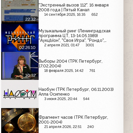
"Экстренный вызов 112". 16 января
2008 года | Пятый Канал
14 сентября 2025, 16:35
652
22:32
Музыкальный ринг (Ленинградская
программа ЦТ, 13-14.05.1989)
"АукцЫон", "Своя Игра", "Рондо",
Сергей Минаев
2 апреля 2021, 01:47
3001
02:26:10
Выборы 2004 (ТРК Петербург,
17.02.2004)
18 февраля 2025, 14:42
761
30:37
Наобум (ТРК Петербург, 06.11.2003)
Алла Осипенко
3 июня 2025, 20:44
544
Фрагмент часов (ТРК Петербург,
2001-2004)
21 апреля 2026, 22:51
240