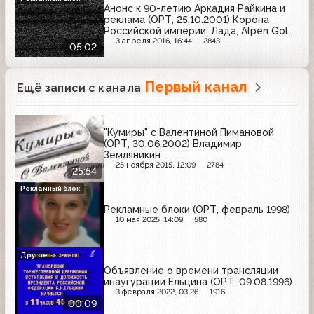
Анонс к 90-летию Аркадия Райкина и
реклама (ОРТ, 25.10.2001) Корона
Российской империи, Лада, Alpen Gold,
Vitrum, Indesit, Очаково, Bimax, Я, Дарья
3 апреля 2016, 16:44
2843
05:02
Первый канал
Ещё записи с канала
"Кумиры" с Валентиной Пимановой
(ОРТ, 30.06.2002) Владимир
Земляникин
25 ноября 2015, 12:09
2784
25:54
Рекламный блок
Рекламные блоки (ОРТ, февраль 1998)
10 мая 2025, 14:09
580
Другое
Объявление о времени трансляции
инаугурации Ельцина (ОРТ, 09.08.1996)
3 февраля 2022, 03:26
1916
00:09