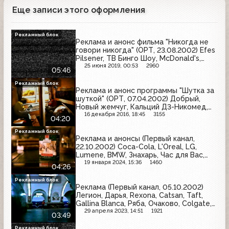
Еще записи этого оформления
Рекламный блок
Реклама и анонс фильма "Никогда не
говори никогда" (ОРТ, 23.08.2002) Efes
Pilsener, ТВ Бинго Шоу, McDonald's,
Blend-a-med, Причуда, Би+ GSM, Пиво
25 июня 2019, 00:53
2960
05:46
Плюс, Estrella, Билайн GSM, Волжанин,
Zanussi, Pepsi
Рекламный блок
Реклама и анонс программы "Шутка за
шуткой" (ОРТ, 07.04.2002) Добрый,
Новый жемчуг, Кальций Д3-Никомед,
Рыжий Ап, Mynthon, M&M's, Ace
16 декабря 2016, 18:45
3155
04:20
Рекламный блок
Реклама и анонсы (Первый канал,
22.10.2002) Coca-Cola, L'Oreal, LG,
Lumene, BMW, Знахарь, Час для Вас,
Моя семья, Ahmad Tea, Vichy, Золотой
19 января 2024, 15:36
1460
04:26
ключ, Pepsi
Рекламный блок
Реклама (Первый канал, 05.10.2002)
Легион, Дарья, Rexona, Catsan, Taft,
Gallina Blanca, Ряба, Очаково, Colgate,
Царь-батюшка, Mars, Efes Pilsener
29 апреля 2023, 14:51
1921
03:49
Рекламный блок