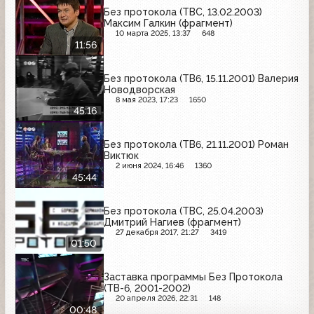
Без протокола (ТВС, 13.02.2003)
Максим Галкин (фрагмент)
10 марта 2025, 13:37
648
11:56
Без протокола (ТВ6, 15.11.2001) Валерия
Новодворская
8 мая 2023, 17:23
1650
45:16
Без протокола (ТВ6, 21.11.2001) Роман
Виктюк
2 июня 2024, 16:46
1360
45:44
Без протокола (ТВС, 25.04.2003)
Дмитрий Нагиев (фрагмент)
27 декабря 2017, 21:27
3419
01:50
Заставка программы Без Протокола
(ТВ-6, 2001-2002)
20 апреля 2026, 22:31
148
00:48