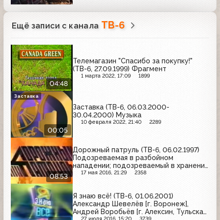
ТВ-6
Ещё записи с канала
Телемагазин "Спасибо за покупку!"
(ТВ-6, 27.09.1999) Фрагмент
1 марта 2022, 17:09
1899
04:48
Заставка
Заставка (ТВ-6, 06.03.2000-
30.04.2000) Музыка
10 февраля 2022, 21:40
2289
00:05
Дорожный патруль (ТВ-6, 06.02.1997)
Подозреваемая в разбойном
нападении; подозреваемый в хранении
наркотиков; убийство на 8-й улице
17 мая 2016, 21:29
2358
08:53
Текстильщиков
Я знаю всё! (ТВ-6, 01.06.2001)
Александр Шевелёв [г. Воронеж],
Андрей Воробьёв [г. Алексин, Тульская
область], Иван Волков [г. Архангельск],
27 июля 2016, 15:20
3739