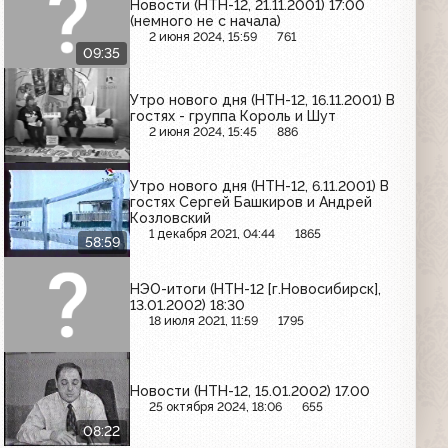
Новости (НТН-12, 21.11.2001) 17:00
(немного не с начала)
2 июня 2024, 15:59
761
09:35
Утро нового дня (НТН-12, 16.11.2001) В
гостях - группа Король и Шут
2 июня 2024, 15:45
886
Утро нового дня (НТН-12, 6.11.2001) В
гостях Сергей Башкиров и Андрей
Козловский
1 декабря 2021, 04:44
1865
58:59
НЭО-итоги (НТН-12 [г.Новосибирск],
13.01.2002) 18:30
18 июля 2021, 11:59
1795
Новости (НТН-12, 15.01.2002) 17.00
25 октября 2024, 18:06
655
08:22