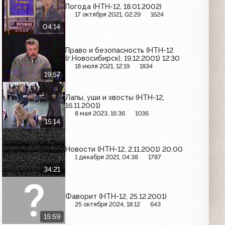
Погода (НТН-12, 18.01.2002)
17 октября 2021, 02:29
1624
04:14
Право и безопасность (НТН-12
(г.Новосибирск), 19.12.2001) 12:30
18 июля 2021, 12:19
1834
19:57
Лапы, уши и хвосты (НТН-12,
16.11.2001)
8 мая 2023, 16:36
1036
15:14
Новости (НТН-12, 2.11.2001) 20:00
1 декабря 2021, 04:38
1787
34:21
Фаворит (НТН-12, 25.12.2001)
25 октября 2024, 18:12
643
15:59