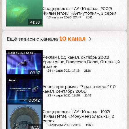
Спецпроекты ТАУ (10 канал, 2002)
Фильм №245. «Антиутопия». 3 серия
13 августа 2020, 20:47
2541
41:33
10 канал
Ещё записи с канала
Рекламный блок
Реклама (10 канал, октябрь 2001)
Уралтранс, Francesco Donni, Огненный
дракон
24 января 2021, 17:16
2128
03:17
Анонс
Анонс программы "7 раз отмерь" (10
канал, сентябрь 2001)
23 января 2021, 19:26
2149
00:42
Спецпроекты ТАУ (10 канал, 1997)
Фильм №34. «Монументолазы-1». 2
серия
13 августа 2020, 20:35
1963
48:10