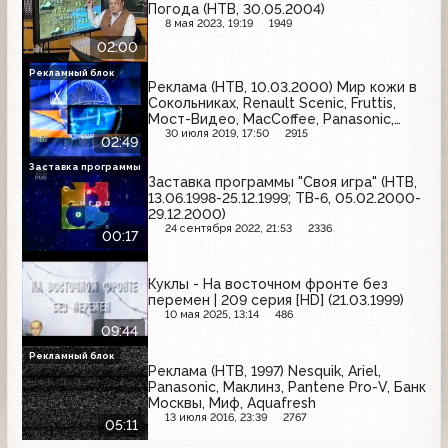
Погода (НТВ, 30.05.2004)
8 мая 2023, 19:19
1949
02:00
Рекламный блок
Реклама (НТВ, 10.03.2000) Мир кожи в
Сокольниках, Renault Scenic, Fruttis,
Мост-Видео, MacCoffee, Panasonic,
Azira, Макфа, Пенталгин, Mynthon,
30 июля 2019, 17:50
2915
02:49
Билайн GSM, Orbit
Заставка программы
Заставка программы "Своя игра" (НТВ,
13.06.1998-25.12.1999; ТВ-6, 05.02.2000-
29.12.2000)
24 сентября 2022, 21:53
2336
00:17
Куклы - На восточном фронте без
перемен | 209 серия [HD] (21.03.1999)
10 мая 2025, 13:14
486
09:44
Рекламный блок
Реклама (НТВ, 1997) Nesquik, Ariel,
Panasonic, Маклинз, Pantene Pro-V, Банк
Москвы, Миф, Aquafresh
13 июля 2016, 23:39
2767
05:11