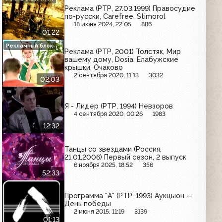
Реклама (РТР, 27.03.1999) Правосудие
по-русски, Carefree, Stimorol
18 июня 2024, 22:05
886
01:22
Рекламный блок
Реклама (РТР, 2001) Толстяк, Мир
вашему дому, Dosia, Елабужские
крышки, Очаково
2 сентября 2020, 11:13
3032
02:03
Я - Лидер (РТР, 1994) Невзоров
4 сентября 2020, 00:26
1983
12:32
Танцы со звездами (Россия,
21.01.2006) Первый сезон, 2 выпуск
6 ноября 2025, 18:52
356
52:33
Программа "А" (РТР, 1993) Аукцыон —
День победы
2 июня 2015, 11:19
3139
01:13