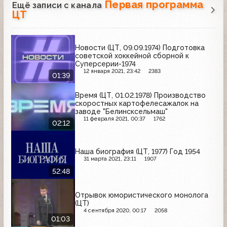
Первая программа
Ещё записи с канала
ЦТ
Новости (ЦТ, 09.09.1974) Подготовка
советской хоккейной сборной к
Суперсерии-1974
12 января 2021, 23:42
2383
01:39
Время (ЦТ, 01.02.1978) Производство
скоростных картофелесажалок на
заводе "Белинсксельмаш"
11 февраля 2021, 00:37
1762
02:12
Наша биография (ЦТ, 1977) Год 1954
31 марта 2021, 23:11
1907
52:48
Отрывок юмористического монолога
(ЦТ)
4 сентября 2020, 00:17
2058
01:03