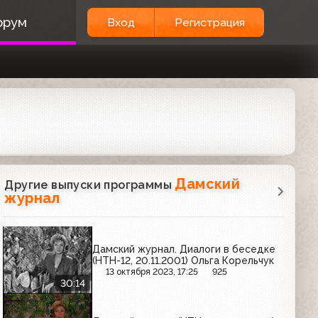
орум
Вход
Регистрация
Дамский
Другие выпуски программы
журнал
Дамский журнал. Диалоги в беседке
(НТН-12, 20.11.2001) Ольга Корельчук
13 октября 2023, 17:25
925
30:14