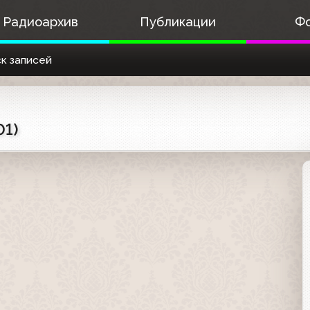
Радиоархив
Публикации
Ф
к записей
01)