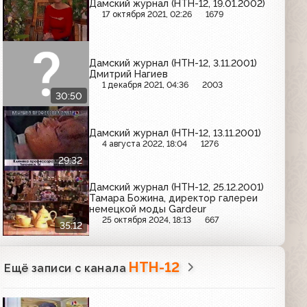
Дамский журнал (НТН-12, 19.01.2002)
17 октября 2021, 02:26
1679
Дамский журнал (НТН-12, 3.11.2001)
Дмитрий Нагиев
1 декабря 2021, 04:36
2003
30:50
Дамский журнал (НТН-12, 13.11.2001)
4 августа 2022, 18:04
1276
29:32
Дамский журнал (НТН-12, 25.12.2001)
Тамара Божина, директор галереи
немецкой моды Gardeur
25 октября 2024, 18:13
667
35:12
НТН-12
Ещё записи с канала