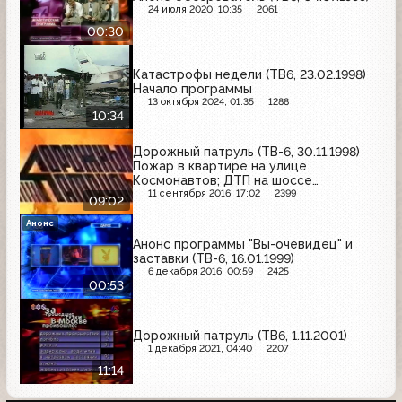
24 июля 2020, 10:35
2061
00:30
Катастрофы недели (ТВ6, 23.02.1998)
Начало программы
13 октября 2024, 01:35
1288
10:34
Дорожный патруль (ТВ-6, 30.11.1998)
Пожар в квартире на улице
Космонавтов; ДТП на шоссе
Энтузиастов; труп женщины на
11 сентября 2016, 17:02
2399
09:02
Михалковской улице
Анонс
Анонс программы "Вы-очевидец" и
заставки (ТВ-6, 16.01.1999)
6 декабря 2016, 00:59
2425
00:53
Дорожный патруль (ТВ6, 1.11.2001)
1 декабря 2021, 04:40
2207
11:14