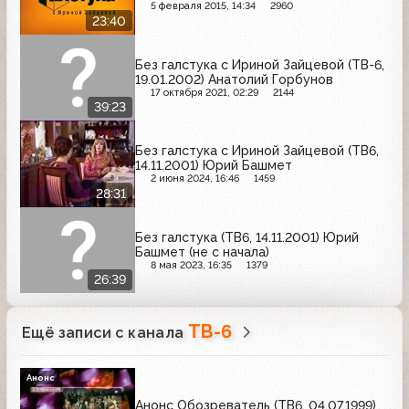
5 февраля 2015, 14:34
2960
23:40
Без галстука с Ириной Зайцевой (ТВ-6,
19.01.2002) Анатолий Горбунов
17 октября 2021, 02:29
2144
39:23
Без галстука с Ириной Зайцевой (ТВ6,
14.11.2001) Юрий Башмет
2 июня 2024, 16:46
1459
28:31
Без галстука (ТВ6, 14.11.2001) Юрий
Башмет (не с начала)
8 мая 2023, 16:35
1379
26:39
ТВ-6
Ещё записи с канала
Анонс
Анонс Обозреватель (ТВ6, 04.07.1999)