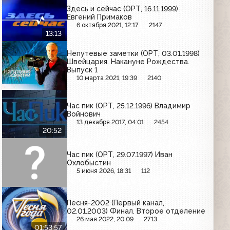
Здесь и сейчас (ОРТ, 16.11.1999)
Евгений Примаков
6 октября 2021, 12:17
2147
13:13
Непутевые заметки (ОРТ, 03.01.1998)
Швейцария. Накануне Рождества.
Выпуск 1
10 марта 2021, 19:39
2140
Час пик (ОРТ, 25.12.1996) Владимир
Войнович
13 декабря 2017, 04:01
2454
20:52
Час пик (ОРТ, 29.07.1997) Иван
Охлобыстин
5 июня 2026, 18:31
112
Песня-2002 (Первый канал,
02.01.2003) Финал. Второе отделение
26 мая 2022, 20:09
2713
01:53:57